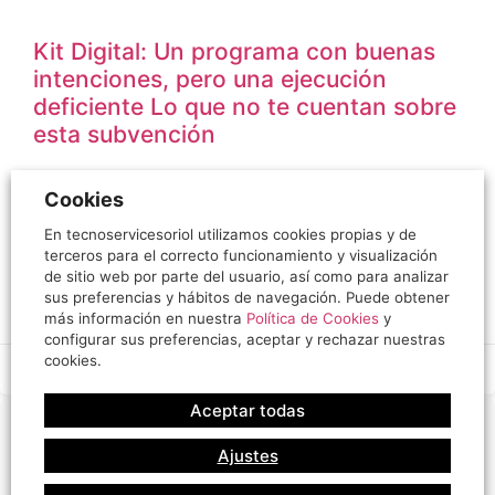
Kit Digital: Un programa con buenas
intenciones, pero una ejecución
deficiente Lo que no te cuentan sobre
esta subvención
¿Cuántos habéis recibido correos electrónicos o incluso
Cookies
llamadas «comerciales» prometiendo digitalizar vuestra
empresa o actividad profesional de forma gratuita con la
En tecnoservicesoriol utilizamos cookies propias y de
terceros para el correcto funcionamiento y visualización
ayuda del Kit Digital?
de sitio web por parte del usuario, así como para analizar
sus preferencias y hábitos de navegación. Puede obtener
LEER MÁS »
más información en nuestra
Política de Cookies
y
configurar sus preferencias, aceptar y rechazar nuestras
cookies.
16/01/2025
8 comentarios
Aceptar todas
Ajustes
Búsqueda